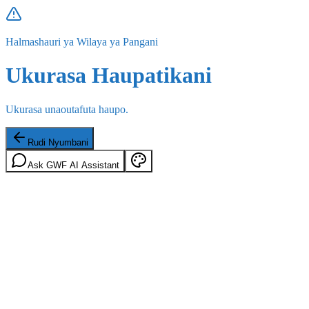
Halmashauri ya Wilaya ya Pangani
Ukurasa Haupatikani
Ukurasa unaoutafuta haupo.
Rudi Nyumbani
Ask GWF AI Assistant