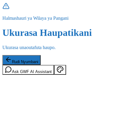
Halmashauri ya Wilaya ya Pangani
Ukurasa Haupatikani
Ukurasa unaoutafuta haupo.
Rudi Nyumbani
Ask GWF AI Assistant